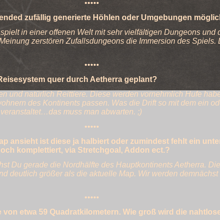
•••••
nbended zufällig generierte Höhlen oder Umgebungen mögli
r spielt in einer offenen Welt mit sehr vielfältigen Dungeons und 
Meinung zerstören Zufallsdungeons die Immersion des Spiels. Da
•••••
Reisesystem quer durch Aetherra geplant?
en und natürlich Reittiere. Diese werden vornehmlich Hufe hab
hnern des Kontinents passen. Was die Drift so mit dem ein o
 veranstaltet…das muss man abwarten. ;)
•••••
ansieht ist diese ja halbiert oder zumindest fehlt ein unter
noch komplettiert, via Stretchgoal, Addon ect.?
t Du gerade die Nordhälfte des Hauptkontinents Aetherra. Di
t und deutlich größer als die aktuelle Map. Wir werden demnächs
•••••
e von etwa 59 Quadratkilometern. Wie groß wird die nahtlos