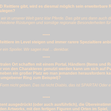
 Reittiere gibt, wird es diesmal möglich sein erweiterbare
nzulegen?
r in unserer Welt ganz klar Pferde. Das gibt uns dann auch d
schiedene Rüstungen und sonstige regionale Besonderheiten für
•••••
Reittiere im Level steigen und immer rarere Spezialtiere anb
r ein Spoiler. Wir sagen mal… denkbar.
•••••
tralen Ort schaffen mit einem Portal, Händlern (Items und Rei
er von den Charakteren genutzt werden kann um sich auf P
neben ein großer Platz wo man jemanden herausfordern ka
n umgebener Ring zum Beispiel)?
r Form nicht geben. Das ist nicht Diablo, das ist SPARTA! Oder 
•••••
ozent ausgedrückt (oder auch ausführlich), die Übereinsti
den Artworks, mit den fertigen Figuren und Orten im Spiel,