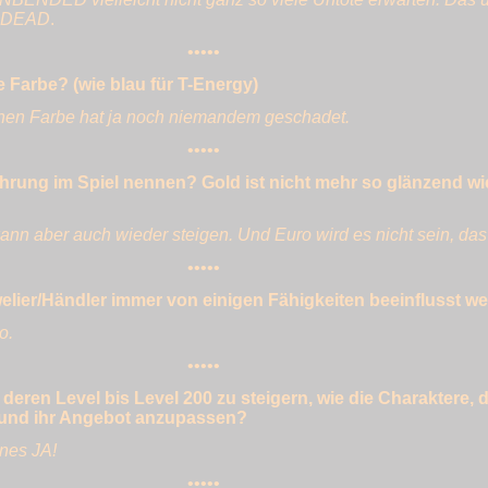
G DEAD
.
•••••
le Farbe? (wie blau für T-Energy)
schen Farbe hat ja noch niemandem geschadet.
•••••
ährung im Spiel nennen? Gold ist nicht mehr so glänzend wi
n aber auch wieder steigen. Und Euro wird es nicht sein, das s
•••••
ier/Händler immer von einigen Fähigkeiten beeinflusst w
o.
•••••
 deren Level bis Level 200 zu steigern, wie die Charaktere, 
 und ihr Angebot anzupassen?
enes JA!
•••••