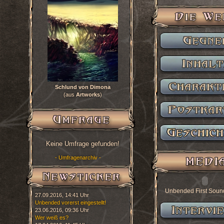
Schlund von Dimona
(aus
Artworks
)
Keine Umfrage gefunden!
- Umfragenarchiv -
Unbended First Soun
27.09.2016, 14:41 Uhr
Unbended vorerst eingestellt!
23.06.2016, 09:36 Uhr
Wer weiß es?