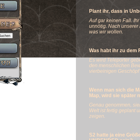
Plant ihr, dass in U
Auf gar keinen Fall. Ih
unnötig. Nach unserer 
was wir wollen.
Was habt ihr zu dem 
Es wird Teleporter geb
den menschlichen Bewo
vierbeinigen Geschöpf
Wenn man sich die Map 
Map, wird sie später 
Genau genommen, siehs
Welt ist fertig geplan
zeigen.
S2 hatte ja eine Größ