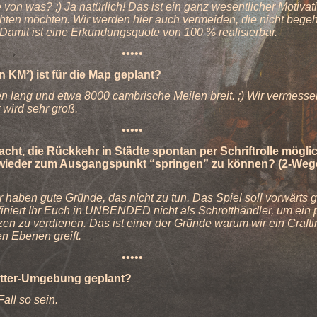
 von was? ;) Ja natürlich! Das ist ein ganz wesentlicher Motivati
ichten möchten. Wir werden hier auch vermeiden, die nicht bege
Damit ist eine Erkundungsquote von 100 % realisierbar.
•••••
 KM²) ist für die Map geplant?
 lang und etwa 8000 cambrische Meilen breit. ;) Wir vermesse
t wird sehr groß.
•••••
ht, die Rückkehr in Städte spontan per Schriftrolle mögli
ieder zum Ausgangspunkt “springen” zu können? (2-Weg
 haben gute Gründe, das nicht zu tun. Das Spiel soll vorwärts g
finiert Ihr Euch in UNBENDED nicht als Schrotthändler, um ein 
en zu verdienen. Das ist einer der Gründe warum wir ein Craft
en Ebenen greift.
•••••
etter-Umgebung geplant?
Fall so sein.