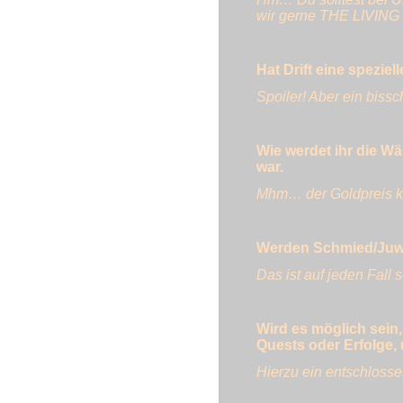
wir gerne THE LIVIN
Hat Drift eine speziel
Spoiler! Aber ein bis
Wie werdet ihr die W
war.
Mhm… der Goldpreis kan
Werden Schmied/Juwel
Das ist auf jeden Fall s
Wird es möglich sein,
Quests oder Erfolge,
Hierzu ein entschloss