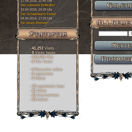
17.04.2016, 11:45 Uhr
Der colorierte Driftkäfer!
10.04.2016, 19:29 Uhr
Der Schädelaal in Farbe!
04.04.2016, 17:25 Uhr
Ein neues Monster!
-
41.253
Visits
-
0
Visits heute
-
205.625
Hits
-
0
Hits heute
-
0
Besucher online
-
0
registrierte
-
0
Gäste
-
30
registrierte User
-
81
News
-
23
Kommentare
-
59
Artikel