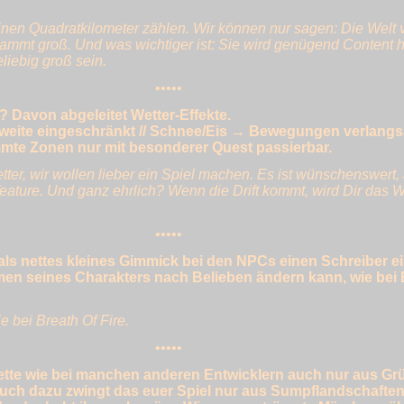
reinen Quadratkilometer zählen. Wir können nur sagen: Die Welt 
t groß. Und was wichtiger ist: Sie wird genügend Content 
liebig groß sein.
•••••
 Davon abgeleitet Wetter-Effekte.
eite eingeschränkt // Schnee/Eis → Bewegungen verlangsa
mte Zonen nur mit besonderer Quest passierbar.
ter, wir wollen lieber ein Spiel machen. Es ist wünschenswert, 
eature. Und ganz ehrlich? Wenn die Drift kommt, wird Dir das 
•••••
t als nettes kleines Gimmick bei den NPCs einen Schreiber e
n seines Charakters nach Belieben ändern kann, wie bei 
 bei Breath Of Fire.
•••••
ette wie bei manchen anderen Entwicklern auch nur aus Grü
uch dazu zwingt das euer Spiel nur aus Sumpflandschafte