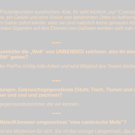
rozentpunkten ausdrücken. Klar, Ihr seht letztlich „nur“ Concep
ee, ein Gefühl und eine Vision von bestimmten Orten in Aetherr
im Game sofort wieder, aber sie sind natürlich keine genauen Ab
ie toten Giganten auf den Ebenen von Gaihaen werden sehr nah
•••••
izenhöfer die „Welt“ von UNBENDED zeichnen, also ihr ein
Stil“ geben?
 der PrePro richtig tolle Arbeit und wird Mitglied des Teams blei
•••••
tungen, Gebrauchsgegenstände (Stuhl, Tisch, Truhen und 
ser und und und zeichnen?
egenstandszeichner, die wir kennen.
•••••
n Meter/Kilometer umgerechnet “eine cambrische Meile”?
st ein Mysterium für sich. Sie ist das einzige Längenmaß, das i