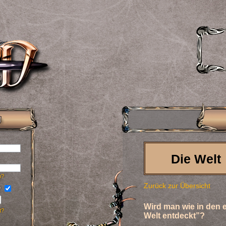
Die Welt
n?
Zurück zur Übersicht
?
Wird man wie in den 
t?
Welt entdeckt”?