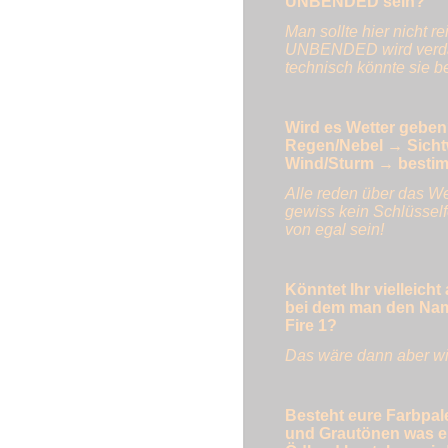
UNBENDED sein?
Man sollte hier nicht 
UNBENDED wird verdamm
technisch könnte sie be
Wird es Wetter geben?
Regen/Nebel → Sichtw
Wind/Sturm → bestim
Alle reden über das Wet
gewiss kein Schlüsself
von egal sein!
Könntet Ihr vielleich
bei dem man den Name
Fire 1?
Das wäre dann aber wie
Besteht eure Farbpal
und Grautönen was e