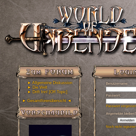
► Allgemeine Diskussion
Benutzername:
► Die Welt
► Drift Inn! [Off Topic]
Passwort:
► Gesamtforenübersicht ◄
Passwort vergesse
Angemeldet bleiben
Anmelden
Noch nicht registrier