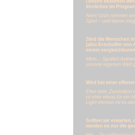
Ödland bestehen wird
ähnliches im Program
Nein! Grün nehmen wir 
Spiel – und davon mögl
Sind die Menschen in 
(also Erschaffer von A
einem vergleichbaren
Mhm… Spoiler! Aetherr
unserer eigenen Welt g
Wird bei einer offen
Eher nein. Zumindest ni
ist eher etwas für ei
Light-Version ist es a
Sollten wir erwarten
werden es nur die ge
Hm… Du solltest bei U