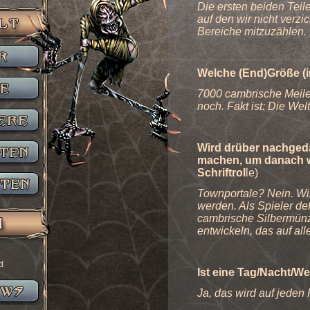
Die ersten beiden Teile
auf den wir nicht verz
Bereiche mitzuzählen. 
Welche (End)Größe (in
7000 cambrische Meilen
noch. Fakt ist: Die Wel
Wird drüber nachgedac
machen, um danach w
Schriftrol
le)
Townportale? Nein. Wir
werden. Als Spieler de
cambrische Silbermünz
entwickeln, das auf all
d
Ist eine Tag/Nacht/W
Ja, das wird auf jeden 