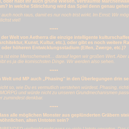
, oder habt ihr auch grüne Wiesen, verträumte Märchenwäl
m? In welche Stilrichtung wird das Spiel denn genau gehe
auch noch raus, damit es nur noch trist wirkt. Im Ernst: Wir mö
ichst viel!
•••••
der Welt von Aetherra die einzige intelligente kulturschaf
rchitektur, Kunst, Kultur, etc.), oder gibt es noch weitere R
 oder höheren Entwicklungsstadium (Elfen, Zwerge, etc.)?
a ist eine Menschenwelt… darauf legen wir großen Wert. Aber 
ibt es ja die komischsten Dinge. Wir werden also sehen.
•••••
en Welt und MP auch „Phasing“ in den Überlegungen drin se
cht so, wie Du es vermutlich verstehen würdest. Phasing, richti
n MMORPG und würde nicht zu unseren Grundmechanismen passe
ber zumindest denkbar.
•••••
, dass alle möglichen Monster aus geplünderten Gräbern ste
wöhnlichen, alten Untoten sein?
NBENDED vielleicht nicht ganz so viele Untote erwarten. Das 