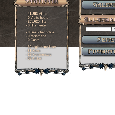
-
41.253
Visits
-
0
Visits heute
-
205.625
Hits
-
0
Hits heute
-
0
Besucher online
-
0
registrierte
-
0
Gäste
-
30
registrierte User
-
81
News
-
23
Kommentare
-
59
Artikel