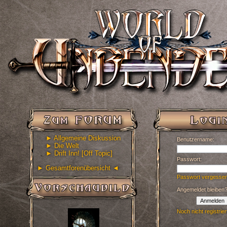
► Allgemeine Diskussion
Benutzername:
► Die Welt
► Drift Inn! [Off Topic]
Passwort:
► Gesamtforenübersicht ◄
Passwort vergesse
Angemeldet bleiben
Anmelden
Noch nicht registrier