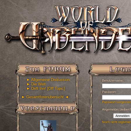
► Allgemeine Diskussion
Benutzername:
► Die Welt
► Drift Inn! [Off Topic]
Passwort:
► Gesamtforenübersicht ◄
Passwort vergesse
Angemeldet bleiben
Anmelden
Noch nicht registrier