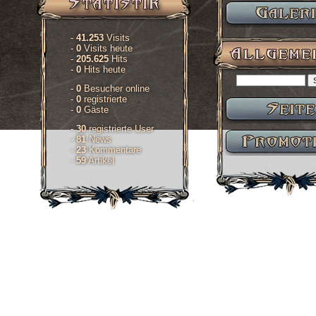
-
41.253
Visits
-
0
Visits heute
-
205.625
Hits
-
0
Hits heute
-
0
Besucher online
-
0
registrierte
-
0
Gäste
-
30
registrierte User
-
81
News
-
23
Kommentare
-
59
Artikel