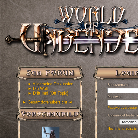
► Allgemeine Diskussion
Benutzername:
► Die Welt
► Drift Inn! [Off Topic]
Passwort:
► Gesamtforenübersicht ◄
Passwort vergesse
Angemeldet bleiben
Anmelden
Noch nicht registrier