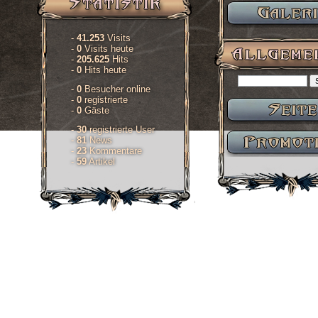
-
41.253
Visits
-
0
Visits heute
-
205.625
Hits
-
0
Hits heute
-
0
Besucher online
-
0
registrierte
-
0
Gäste
-
30
registrierte User
-
81
News
-
23
Kommentare
-
59
Artikel