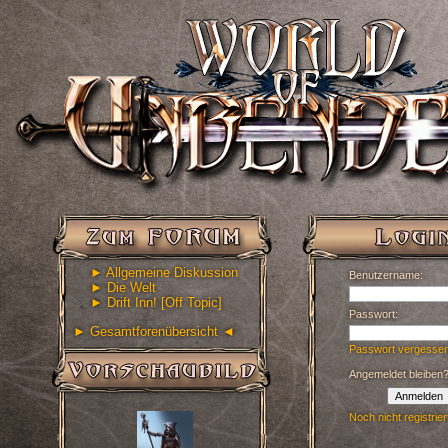
► Allgemeine Diskussion
Benutzername:
► Die Welt
► Drift Inn! [Off Topic]
Passwort:
► Gesamtforenübersicht ◄
Passwort vergesse
Angemeldet bleiben
Anmelden
Noch nicht registrier