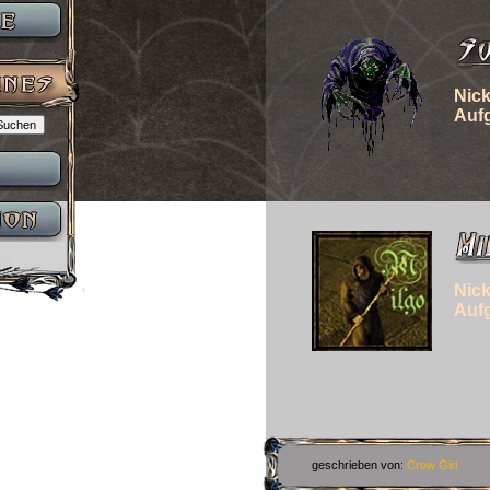
Nic
Auf
Nic
Auf
geschrieben von:
Crow Girl