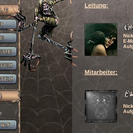
Leitung:
Nic
E-Ma
Auf
Mitarbeiter:
Nic
Auf
d