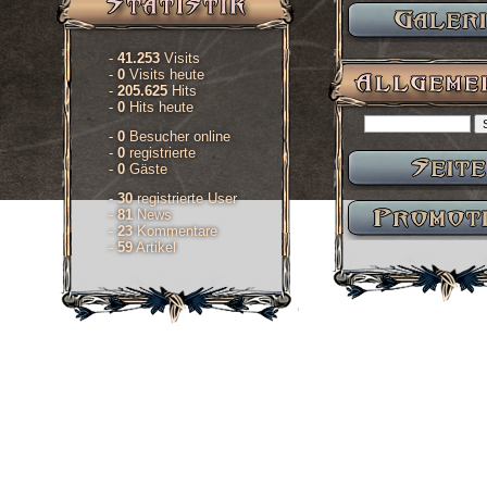
-
41.253
Visits
-
0
Visits heute
-
205.625
Hits
-
0
Hits heute
-
0
Besucher online
-
0
registrierte
-
0
Gäste
-
30
registrierte User
-
81
News
-
23
Kommentare
-
59
Artikel