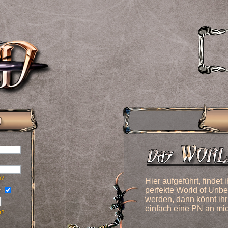
n?
Hier aufgeführt, findet 
perfekte World of Unben
?
werden, dann könnt ihr
einfach eine PN an mi
t?