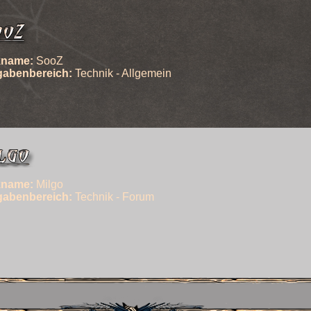
kname:
SooZ
gabenbereich:
Technik - Allgemein
kname:
Milgo
gabenbereich:
Technik - Forum