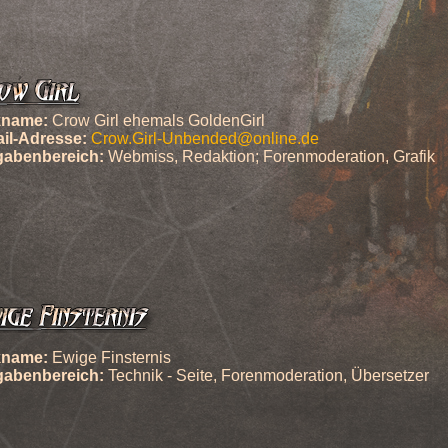
kname:
Crow Girl ehemals GoldenGirl
il-Adresse:
Crow.Girl-Unbended@online.de
gabenbereich:
Webmiss, Redaktion; Forenmoderation, Grafik
kname:
Ewige Finsternis
gabenbereich:
Technik - Seite, Forenmoderation, Übersetzer