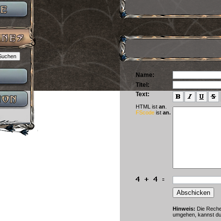
Name:
Titel:
Text:
HTML ist
an
.
FScode
ist
an.
Hinweis:
Die Rechen
umgehen, kannst du