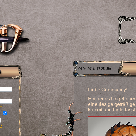
04.04.2016, 17:25 Uhr
Liebe Community!
Ein neues Ungeheuer w
eine riesige gefräßige
n?
kommt und hinterlässt 
?
t?