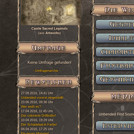
Castle Sacred Legends
(aus
Artworks
)
Keine Umfrage gefunden!
- Umfragenarchiv -
27.09.2016, 14:41 Uhr
Unbended vorerst eingestellt!
23.06.2016, 09:36 Uhr
Wer weiß es?
17.04.2016, 11:45 Uhr
Unbended First Soun
Der colorierte Driftkäfer!
10.04.2016, 19:29 Uhr
Der Schädelaal in Farbe!
04.04.2016, 17:25 Uhr
Ein neues Monster!