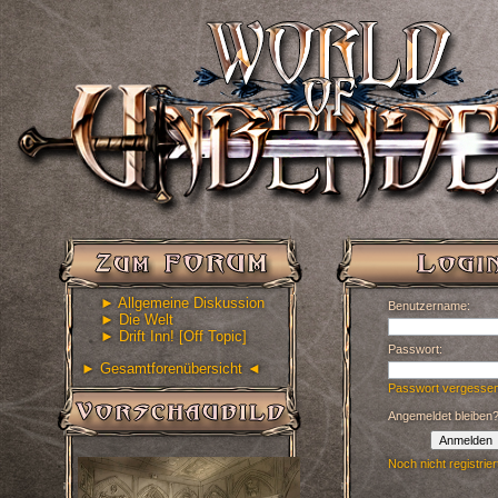
► Allgemeine Diskussion
Benutzername:
► Die Welt
► Drift Inn! [Off Topic]
Passwort:
► Gesamtforenübersicht ◄
Passwort vergesse
Angemeldet bleiben
Anmelden
Noch nicht registrier