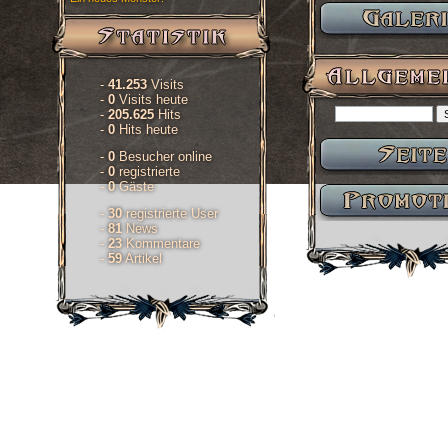
-
41.253
Visits
-
0
Visits heute
-
205.625
Hits
-
0
Hits heute
-
0
Besucher online
-
0
registrierte
-
0
Gäste
-
30
registrierte User
-
81
News
-
23
Kommentare
-
59
Artikel