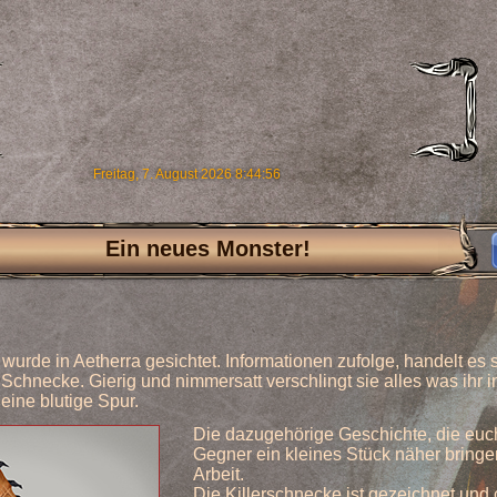
Freitag, 7. August 2026 8:44:57
Ein neues Monster!
urde in Aetherra gesichtet. Informationen zufolge, handelt es 
 Schnecke. Gierig und nimmersatt verschlingt sie alles was ihr 
eine blutige Spur.
Die dazugehörige Geschichte, die eu
Gegner ein kleines Stück näher bringen 
Arbeit.
Die Killerschnecke ist gezeichnet und c