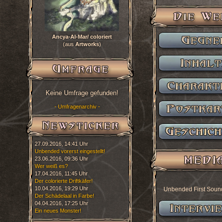
Ancya-Al-Mar/ coloriert
(aus
Artworks
)
Keine Umfrage gefunden!
- Umfragenarchiv -
27.09.2016, 14:41 Uhr
Unbended vorerst eingestellt!
23.06.2016, 09:36 Uhr
Wer weiß es?
17.04.2016, 11:45 Uhr
Der colorierte Driftkäfer!
10.04.2016, 19:29 Uhr
Unbended First Soun
Der Schädelaal in Farbe!
04.04.2016, 17:25 Uhr
Ein neues Monster!