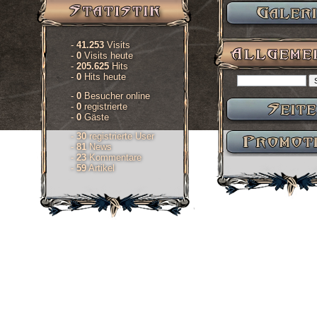
-
41.253
Visits
-
0
Visits heute
-
205.625
Hits
-
0
Hits heute
-
0
Besucher online
-
0
registrierte
-
0
Gäste
-
30
registrierte User
-
81
News
-
23
Kommentare
-
59
Artikel