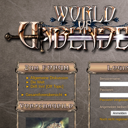
► Allgemeine Diskussion
Benutzername:
► Die Welt
► Drift Inn! [Off Topic]
Passwort:
► Gesamtforenübersicht ◄
Passwort vergesse
Angemeldet bleiben
Anmelden
Noch nicht registrier